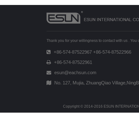
Thank you for your willingness to contact with us . You
+86-574-87522967 +86-574-87522966
+86-574-87522961
esun@eachsun.com
No. 127, Mujia, ZhuangQiao Village,Ning
Copyright © 2014-2016 ESUN INTERNATIONAL