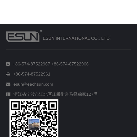
+86-574-87522967 +86-574-87522966
+86-574-87522961
esun@eachsun.com
浙江省宁波市江北区庄桥街道马径穆家127号